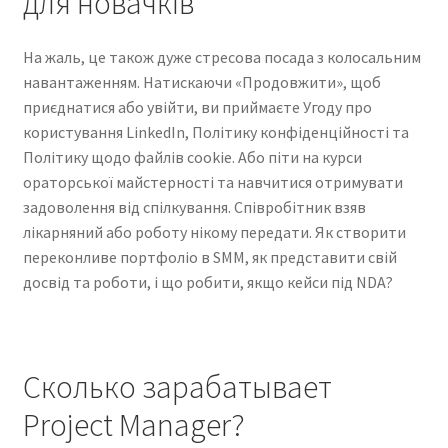
для новачків
Kayla Test Page
На жаль, це також дуже стресова посада з колосальним
Login
навантаженням. Натискаючи «Продовжити», щоб
приєднатися або увійти, ви приймаєте Угоду про
користування LinkedIn, Політику конфіденційності та
My account
Політику щодо файлів cookie. Або піти на курси
ораторської майстерності та навчитися отримувати
Partner With Us
задоволення від спілкування. Співробітник взяв
лікарняний або роботу нікому передати. Як створити
Podcasts
переконливе портфоліо в SMM, як представити свій
досвід та роботи, і що робити, якщо кейси під NDA?
Privacy Policy
Real Estate Agent
Сколько зарабатывает
Real Estate Postcards
Project Manager?