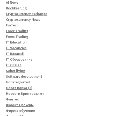
AI News
Bookkeeping
Cryptocurrency exchange
Cryptocurrency News
FinTech
Forex Trading
Forex Trading
IT Education
IT Vacancies
IT Вакансії
IT Образование
IT Освіта
Sober living
Software development
Uncategorized
Новая папка (2)
Новости Криптовалют
Финтех
Форекс Брокеры
Форекс обучение