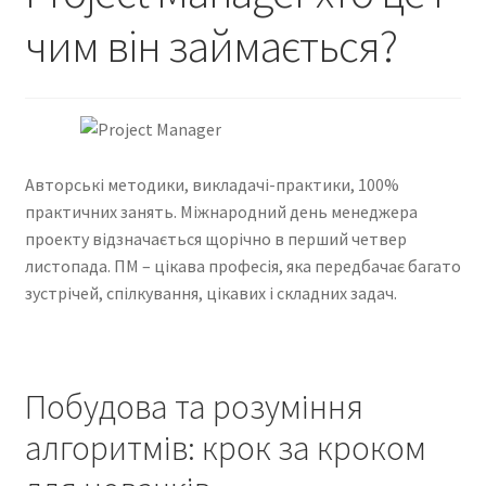
чим він займається?
Contact Us
Create Account
Direct mail for roofers
Авторські методики, викладачі-практики, 100%
практичних занять. Міжнародний день менеджера
End user license agreement
проекту відзначається щорічно в перший четвер
листопада. ПМ – цікава професія, яка передбачає багато
Free Coaching Call
зустрічей, спілкування, цікавих і складних задач.
Get Free Samples
Побудова та розуміння
Get Started
алгоритмів: крок за кроком
Join Affiliate Program