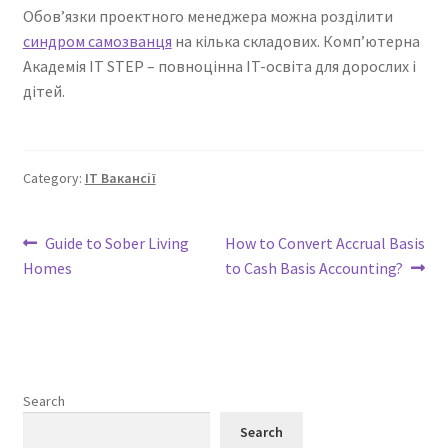
Обов’язки проектного менеджера можна розділити
синдром самозванця
на кілька складових. Комп’ютерна
Академія IT STEP – повноцінна IT-освіта для дорослих і
дітей.
Category:
IT Вакансії
Post
Previous
Next
Guide to Sober Living
How to Convert Accrual Basis
post:
post:
Homes
to Cash Basis Accounting?
navigation
Search
Search