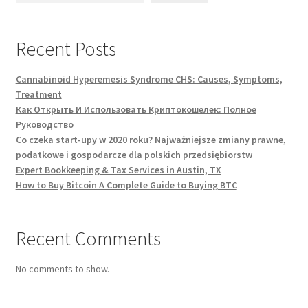
Recent Posts
Cannabinoid Hyperemesis Syndrome CHS: Causes, Symptoms,
Treatment
Как Открыть И Использовать Криптокошелек: Полное
Руководство
Co czeka start-upy w 2020 roku? Najważniejsze zmiany prawne,
podatkowe i gospodarcze dla polskich przedsiębiorstw
Expert Bookkeeping & Tax Services in Austin, TX
How to Buy Bitcoin A Complete Guide to Buying BTC
Recent Comments
No comments to show.