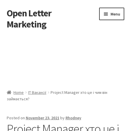
Open Letter
Skip
Skip
Menu
to
to
Marketing
navigation
content
Home
About
Affiliate Area
Better direct mail
Home
IT Вакансії
Project Manager хто це і чим він
займається?
Cart
Checkout
Posted on
November 23, 2021
by
Rhodney
Project Manager хто це і
collectingkeys