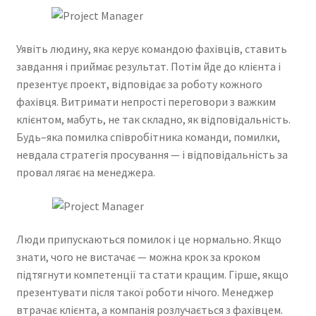
Уявіть людину, яка керує командою фахівців, ставить
завдання і приймає результат. Потім йде до клієнта і
презентує проект, відповідає за роботу кожного
фахівця. Витримати непрості переговори з важким
клієнтом, мабуть, не так складно, як відповідальність.
Будь–яка помилка співробітника команди, помилки,
невдала стратегія просування — і відповідальність за
провал лягає на менеджера.
Люди припускаються помилок і це нормально. Якщо
знати, чого не вистачає — можна крок за кроком
підтягнути компетенції та стати кращим. Гірше, якщо
презентувати після такої роботи нічого. Менеджер
втрачає клієнта, а компанія розлучається з фахівцем.