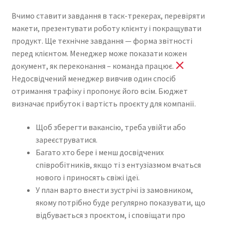
Reset Password
Вчимо ставити завдання в таск-трекерах, перевіряти
макети, презентувати роботу клієнту і покращувати
Returned Mail Scanner
продукт. Ще технічне завдання — форма звітності
перед клієнтом. Менеджер може показати кожен
Reviews
документ, як переконання – команда працює.
Недосвідчений менеджер вивчив один спосіб
Services
отримання трафіку і пропонує його всім. Бюджет
визначає прибуток і вартість проєкту для компанії.
Shop
Щоб зберегти вакансію, треба увійти або
Templates
зареєструватися.
Багато хто бере і менш досвідчених
Terms of Service
співробітників, якщо ті з ентузіазмом вчаться
нового і приносять свіжі ідеї.
У план варто внести зустрічі із замовником,
якому потрібно буде регулярно показувати, що
відбувається з проєктом, і сповіщати про