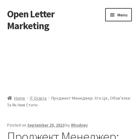
Open Letter
Skip
Skip
Menu
to
to
Marketing
navigation
content
Home
About
Affiliate Area
Better direct mail
Home
IT Освіта
Проджект Менеджер: Хто Це, Обов’язки
Та Як Ним Стати
Cart
Checkout
Posted on
September 29, 2023
by
Rhodney
Проджект Менеджер:
collectingkeys