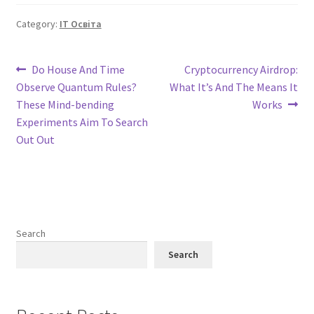
Category:
IT Освіта
Post
Previous
Next
Do House And Time
Cryptocurrency Airdrop:
post:
post:
Observe Quantum Rules?
What It’s And The Means It
navigation
These Mind-bending
Works
Experiments Aim To Search
Out Out
Search
Search