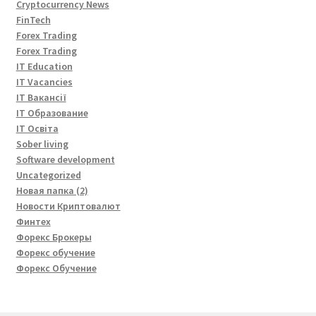
Cryptocurrency News
FinTech
Forex Trading
Forex Trading
IT Education
IT Vacancies
IT Вакансії
IT Образование
IT Освіта
Sober living
Software development
Uncategorized
Новая папка (2)
Новости Криптовалют
Финтех
Форекс Брокеры
Форекс обучение
Форекс Обучение