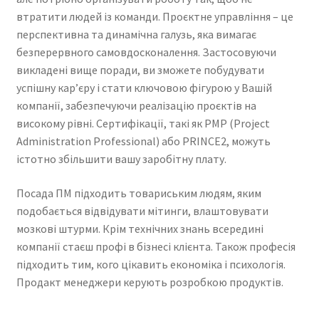
втратити людей із команди. Проєктне управління – це
перспективна та динамічна галузь, яка вимагає
безперервного самовдосконалення. Застосовуючи
викладені вище поради, ви зможете побудувати
успішну кар’єру і стати ключовою фігурою у Вашій
компанії, забезпечуючи реалізацію проєктів на
високому рівні. Сертифікації, такі як PMP (Project
Administration Professional) або PRINCE2, можуть
істотно збільшити вашу заробітну плату.
Посада ПМ підходить товариським людям, яким
подобається відвідувати мітинги, влаштовувати
мозкові штурми. Крім технічних знань всередині
компанії стаєш профі в бізнесі клієнта. Також професія
підходить тим, кого цікавить економіка і психологія.
Продакт менеджери керують розробкою продуктів.