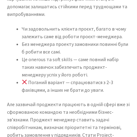
допомагає залишатись стійкими перед труднощами та
Kayla Test Page
випробуваннями.
Login
Чи задовольнить клієнта проєкт, багато в чому
залежить саме від роботи проєкт-менеджера.
My account
Без менеджера проекту замовники повинні були
б робити все самі.
Partner With Us
Це onerous та soft skills — саме повний набір
таких навичок забезпечить проджект-
Podcasts
менеджеру успіх у його роботі.
Поганий варіант — спрацюватися з 2-3
Privacy Policy
фахівцями, а інших не брати до уваги.
Але зазвичай проджекти працюють в одній сфері вже зі
Real Estate Agent
сформованою командою та необхідними бізнес-
зв’язками. Проджект менеджер ставить задачі
Real Estate Postcards
співробітникам, визначає пріоритетні та термінові,
робить замовлення у підрядників. Стати Project-