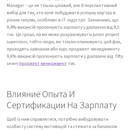
Reset Password
Manager – це не тільки цікавий, але й перспективний
вибір для тих, хто хоче побудувати успішну кар’єру в
Returned Mail Scanner
різних галузях, особливо в IT-індустрії. Зазначимо, що
9,4% вакансій пропонують зарплату у діапазоні від 8,5
Reviews
тис. Це гроші, на які може розраховувати junior project
supervisor, тобто люди, які тільки опановують цей фах,
Services
проходять навчання або курс проджект-менеджменту.
9,6% вакансій пропонують зарплати у діапазоні від fifty
Shop
seven
проджект менеджмент
тис.
Templates
Влияние Опыта И
Terms of Service
Сертификации На Зарплату
Щоб із ним справлятися, потрібно вибудовувати
особисту систему мотивацій та стежити за балансом