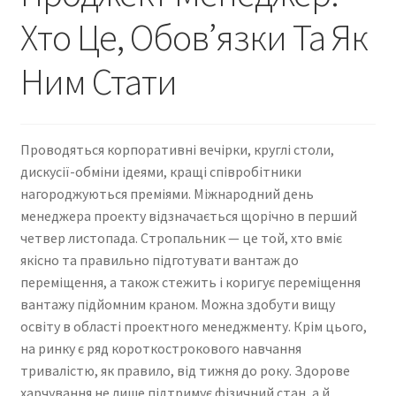
Хто Це, Обов’язки Та Як
Contact Us
Ним Стати
Create Account
Direct mail for roofers
Проводяться корпоративні вечірки, круглі столи,
дискусії-обміни ідеями, кращі співробітники
End user license agreement
нагороджуються преміями. Міжнародний день
менеджера проекту відзначається щорічно в перший
Free Coaching Call
четвер листопада. Стропальник — це той, хто вміє
якісно та правильно підготувати вантаж до
Get Free Samples
переміщення, а також стежить і коригує переміщення
вантажу підйомним краном. Можна здобути вищу
Get Started
освіту в області проектного менеджменту. Крім цього,
на ринку є ряд короткострокового навчання
тривалістю, як правило, від тижня до року. Здорове
Join Affiliate Program
харчування не лише підтримує фізичний стан, а й