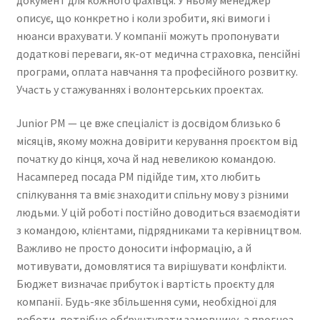
описує, що конкретно і коли зробити, які вимоги і
нюанси врахувати. У компанії можуть пропонувати
додаткові переваги, як-от медична страховка, пенсійні
програми, оплата навчання та професійного розвитку.
Участь у стажуваннях і волонтерських проектах.
Junior PM — це вже спеціаліст із досвідом близько 6
місяців, якому можна довірити керування проєктом від
початку до кінця, хоча й над невеликою командою.
Насамперед посада PM підійде тим, хто любить
спілкування та вміє знаходити спільну мову з різними
людьми. У цій роботі постійно доводиться взаємодіяти
з командою, клієнтами, підрядниками та керівництвом.
Важливо не просто доносити інформацію, а й
мотивувати, домовлятися та вирішувати конфлікти.
Бюджет визначає прибуток і вартість проєкту для
компанії. Будь-яке збільшення суми, необхідної для
роботи, потрібно обґрунтувати замовнику, а прогноз