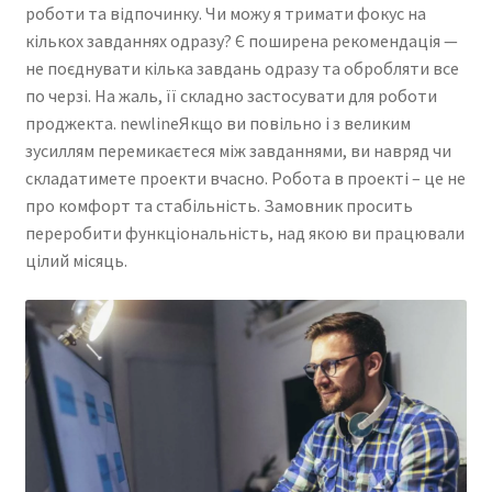
роботи та відпочинку. Чи можу я тримати фокус на
кількох завданнях одразу? Є поширена рекомендація —
не поєднувати кілька завдань одразу та обробляти все
по черзі. На жаль, її складно застосувати для роботи
проджекта. newlineЯкщо ви повільно і з великим
зусиллям перемикаєтеся між завданнями, ви навряд чи
складатимете проекти вчасно. Робота в проекті – це не
про комфорт та стабільність. Замовник просить
переробити функціональність, над якою ви працювали
цілий місяць.