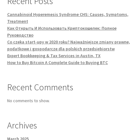
Recent Posts
Cannabinoid Hyperemesis Syndrome CHS: Causes, Symptoms,
Treatment
Как Открыть И Использовать Криптокошелек: Полное
Руководство
Co czeka start-upy w 2020 roku? Najważniejsze zmiany prawne,
podatkowe i gospodarcze dla polskich przedsiębiorstw
Expert Bookkeeping & Tax Services in Austin, TX
How to Buy Bitcoin A Complete Guide to Buying BTC
Recent Comments
No comments to show.
Archives
March 2025