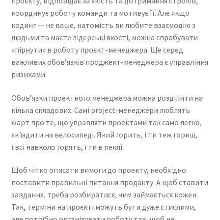
проєкту, відповідає за якість та дотримання строків,
координує роботу команди та мотивує її. Але якщо
кодинг — не ваше, натомість ви любите взаємодію з
людьми та маєте лідерські якості, можна спробувати
«пірнути» в роботу проєкт-менеджера. Ще серед
важливих обов’язків проджект-менеджера є управління
ризиками.
Обов’язки проектного менеджера можна розділити на
кілька складових. Самі рroject-менеджери люблять
жарт про те, що управляти проектами так само легко,
як їздити на велосипеді. Який горить, і ти теж гориш,
і всі навколо горять, і ти в пеклі.
Щоб чітко описати вимоги до проекту, необхідно
поставити правильні питання продакту. А щоб ставити
завдання, треба розбиратися, чим займається кожен.
Так, терміни на проєкті можуть бути дуже стислими,
але потрібно організувати роботу так, щоб не