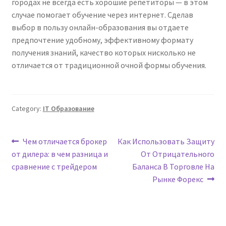
городах не всегда есть хорошие репетиторы — в этом
случае помогает обучение через интернет. Сделав
выбор в пользу онлайн-образования вы отдаете
предпочтение удобному, эффективному формату
получения знаний, качество которых нисколько не
отличается от традиционной очной формы обучения.
Category:
IT Образование
Post
Previous
Next
Чем отличается брокер
Как Использовать Защиту
post:
post:
от дилера: в чем разница и
От Отрицательного
navigation
сравнение с трейдером
Баланса В Торговле На
Рынке Форекс