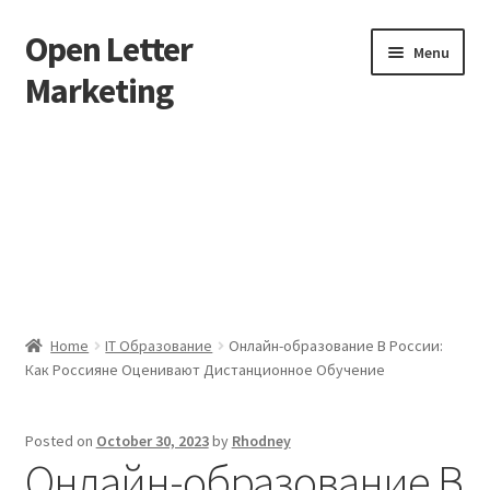
Open Letter
Skip
Skip
Menu
to
to
Marketing
navigation
content
Home
About
Affiliate Area
Better direct mail
Home
IT Образование
Онлайн-образование В России:
Как Россияне Оценивают Дистанционное Обучение
Cart
Checkout
Posted on
October 30, 2023
by
Rhodney
Онлайн-образование В
collectingkeys