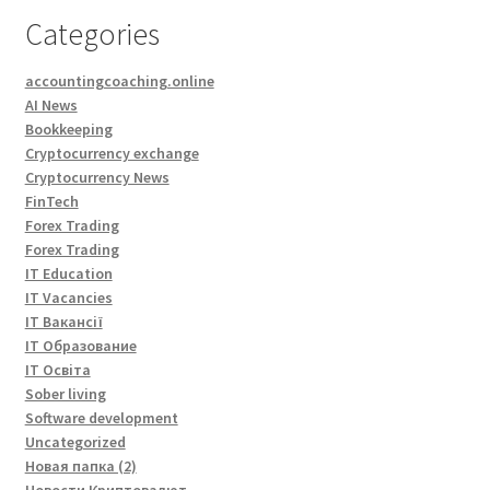
Categories
accountingcoaching.online
AI News
Bookkeeping
Cryptocurrency exchange
Cryptocurrency News
FinTech
Forex Trading
Forex Trading
IT Education
IT Vacancies
IT Вакансії
IT Образование
IT Освіта
Sober living
Software development
Uncategorized
Новая папка (2)
Новости Криптовалют