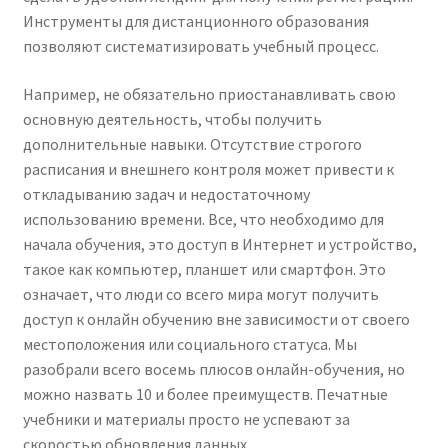
Инструменты для дистанционного образования
Kayla Test Page
позволяют систематизировать учебный процесс.
Login
Например, не обязательно приостанавливать свою
основную деятельность, чтобы получить
My account
дополнительные навыки. Отсутствие строгого
расписания и внешнего контроля может привести к
Partner With Us
откладыванию задач и недостаточному
использованию времени. Все, что необходимо для
Podcasts
начала обучения, это доступ в Интернет и устройство,
такое как компьютер, планшет или смартфон. Это
Privacy Policy
означает, что люди со всего мира могут получить
доступ к онлайн обучению вне зависимости от своего
местоположения или социального статуса. Мы
Real Estate Agent
разобрали всего восемь плюсов онлайн-обучения, но
можно назвать 10 и более преимуществ. Печатные
Real Estate Postcards
учебники и материалы просто не успевают за
скоростью обновления данных.