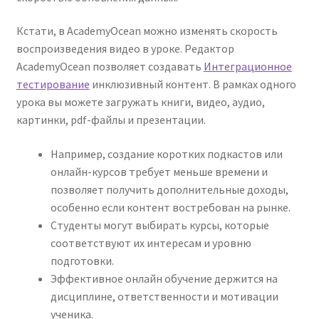
Reset Password
Кстати, в AcademyOcean можно изменять скорость
Returned Mail Scanner
воспроизведения видео в уроке. Редактор
AcademyOcean позволяет создавать
Интеграционное
Reviews
тестирование
инклюзивный контент. В рамках одного
урока вы можете загружать книги, видео, аудио,
Services
картинки, pdf-файлы и презентации.
Shop
Например, создание коротких подкастов или
онлайн-курсов требует меньше времени и
позволяет получить дополнительные доходы,
Templates
особенно если контент востребован на рынке.
Студенты могут выбирать курсы, которые
Terms of Service
соответствуют их интересам и уровню
подготовки.
Эффективное онлайн обучение держится на
дисциплине, ответственности и мотивации
ученика.