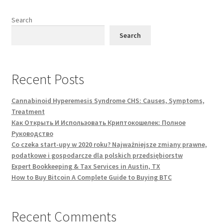
Search
Search
Recent Posts
Cannabinoid Hyperemesis Syndrome CHS: Causes, Symptoms,
Treatment
Как Открыть И Использовать Криптокошелек: Полное
Руководство
Co czeka start-upy w 2020 roku? Najważniejsze zmiany prawne,
podatkowe i gospodarcze dla polskich przedsiębiorstw
Expert Bookkeeping & Tax Services in Austin, TX
How to Buy Bitcoin A Complete Guide to Buying BTC
Recent Comments