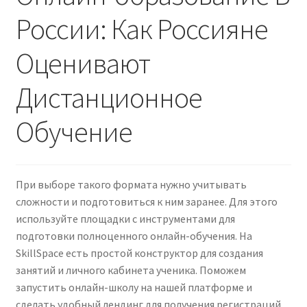
России: Как Россияне
Contact Us
Оценивают
Create Account
Дистанционное
Direct mail for roofers
Обучение
End user license agreement
Free Coaching Call
При выборе такого формата нужно учитывать
сложности и подготовиться к ним заранее. Для этого
Get Free Samples
используйте площадки с инструментами для
подготовки полноценного онлайн-обучения. На
Get Started
SkillSpace есть простой конструктор для создания
занятий и личного кабинета ученика. Поможем
запустить онлайн-школу на нашей платформе и
Join Affiliate Program
сделать удобный лендинг для получения регистраций.