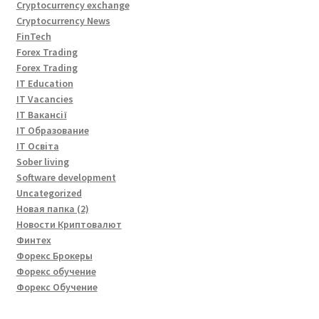
Cryptocurrency exchange
Cryptocurrency News
FinTech
Forex Trading
Forex Trading
IT Education
IT Vacancies
IT Вакансії
IT Образование
IT Освіта
Sober living
Software development
Uncategorized
Новая папка (2)
Новости Криптовалют
Финтех
Форекс Брокеры
Форекс обучение
Форекс Обучение