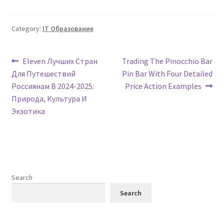
Category:
IT Образование
Post
Previous
Next
Eleven Лучших Стран
Trading The Pinocchio Bar
post:
post:
Для Путешествий
Pin Bar With Four Detailed
navigation
Россиянам В 2024-2025:
Price Action Examples
Природа, Культура И
Экзотика
Search
Search