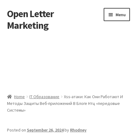
Open Letter
Skip
Skip
Menu
to
to
Marketing
navigation
content
Home
About
Affiliate Area
Better direct mail
Home
IT Образование
Xss-атаки: Как Они Работают И
Методы Защиты Веб-приложений В Блоге Нтц «передовые
Cart
Системы»
Checkout
Posted on
September 26, 2024
by
Rhodney
collectingkeys