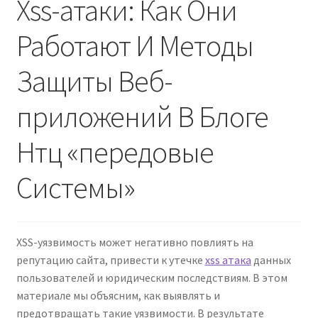
Xss-атаки: Как Они
Работают И Методы
Contact Us
Защиты Веб-
Create Account
приложений В Блоге
Direct mail for roofers
Нтц «передовые
End user license agreement
Системы»
Free Coaching Call
Get Free Samples
XSS-уязвимость может негативно повлиять на
репутацию сайта, привести к утечке
xss атака
данных
Get Started
пользователей и юридическим последствиям. В этом
материале мы объясним, как выявлять и
Join Affiliate Program
предотвращать такие уязвимости. В результате