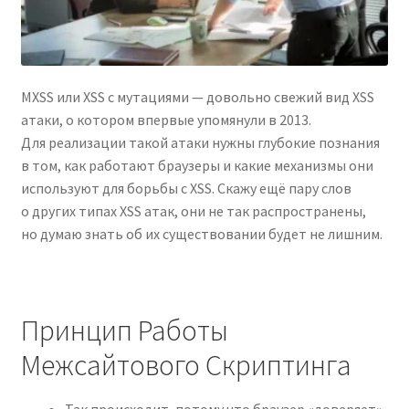
Reset Password
Returned Mail Scanner
MXSS или XSS с мутациями — довольно свежий вид XSS
Reviews
атаки, о котором впервые упомянули в 2013.
Для реализации такой атаки нужны глубокие познания
Services
в том, как работают браузеры и какие механизмы они
используют для борьбы с XSS. Скажу ещё пару слов
Shop
о других типах XSS атак, они не так распространены,
но думаю знать об их существовании будет не лишним.
Templates
Terms of Service
Принцип Работы
Межсайтового Скриптинга