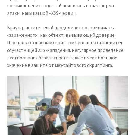
возникновения соцсетей появилась новая форма
Kayla Test Page
атаки, называемой «XSS-черви».
Login
Браузер посетителей продолжает воспринимать
«зараженного» как объект, вызывающий доверие.
My account
Площадка с опасным скриптом невольно становится
соучастницей XSS-нападения. Регулярное проведение
Partner With Us
тестирования безопасности также имеет большое
значение в защите от межсайтового скриптинга.
Podcasts
Privacy Policy
Real Estate Agent
Real Estate Postcards